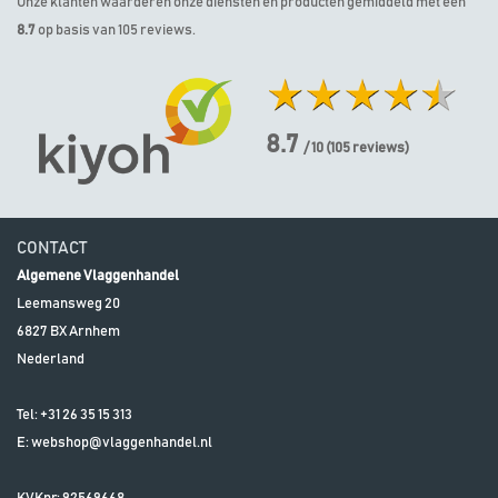
Onze klanten waarderen onze diensten en producten gemiddeld met een
8.7
op basis van 105 reviews.
8.7
/ 10
(
105
reviews)
CONTACT
Algemene Vlaggenhandel
Leemansweg 20
6827 BX
Arnhem
Nederland
Tel:
+31 26 35 15 313
E:
webshop@vlaggenhandel.nl