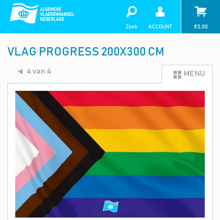
Zoek
ACCOUNT
€
0,00
VLAG PROGRESS 200X300 CM
4 van 4
MENU