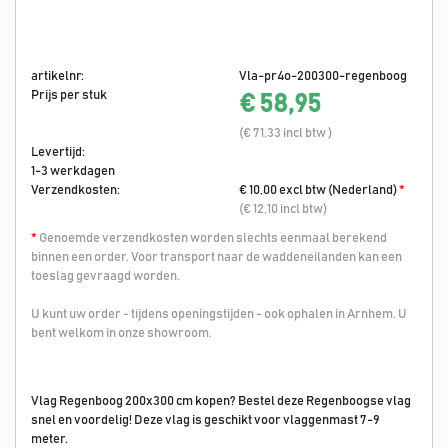
artikelnr:
Vla-pr4o-200300-regenboog
Prijs per stuk
€ 58,95
(€ 71,33 incl btw )
Levertijd:
1-3 werkdagen
Verzendkosten:
€ 10,00 excl btw (Nederland)
*
(€ 12,10 incl btw)
*
Genoemde verzendkosten worden slechts eenmaal berekend
binnen een order. Voor transport naar de waddeneilanden kan een
toeslag gevraagd worden.
U kunt uw order - tijdens openingstijden - ook ophalen in Arnhem. U
bent welkom in onze showroom.
Vlag Regenboog 200x300 cm kopen? Bestel deze Regenboogse vlag
snel en voordelig! Deze vlag is geschikt voor vlaggenmast 7-9
meter.