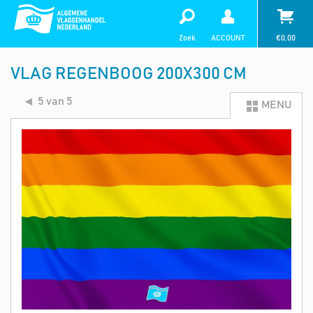
Zoek
ACCOUNT
€
0,00
VLAG REGENBOOG 200X300 CM
5 van 5
MENU