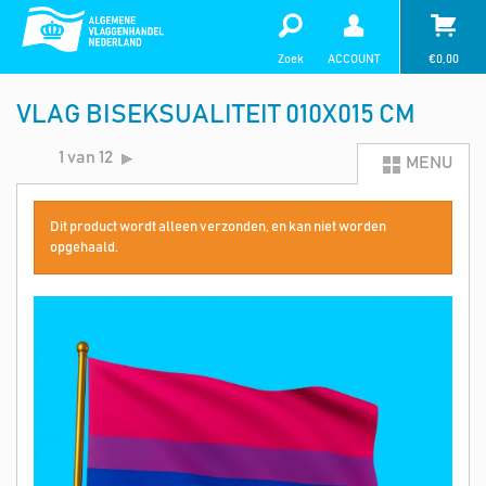
Zoek
ACCOUNT
€
0,00
VLAG BISEKSUALITEIT 010X015 CM
1 van 12
MENU
Dit product wordt alleen verzonden, en kan niet worden
opgehaald.