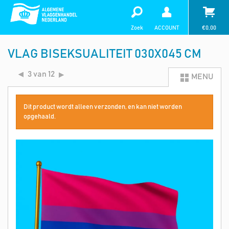
Zoek
ACCOUNT
€
0,00
VLAG BISEKSUALITEIT 030X045 CM
3 van 12
MENU
Dit product wordt alleen verzonden, en kan niet worden
opgehaald.