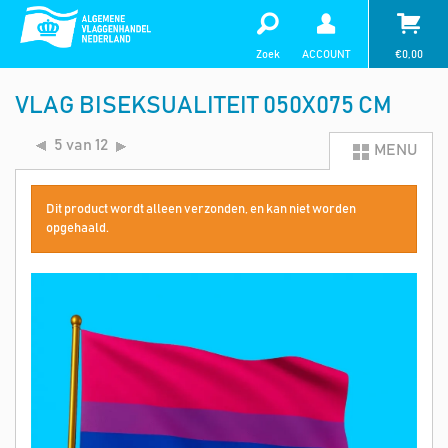
Zoek
ACCOUNT
€
0,00
VLAG BISEKSUALITEIT 050X075 CM
5 van 12
MENU
Dit product wordt alleen verzonden, en kan niet worden
opgehaald.