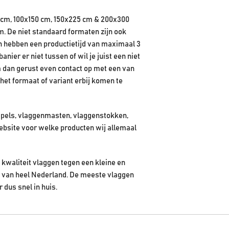
 cm, 100x150 cm, 150x225 cm & 200x300
m. De niet standaard formaten zijn ook
en hebben een productietijd van maximaal 3
ier er niet tussen of wil je juist een niet
 dan gerust even contact op met een van
het formaat of variant erbij komen te
pels, vlaggenmasten, vlaggenstokken,
ebsite voor welke producten wij allemaal
kwaliteit vlaggen tegen een kleine en
en van heel Nederland. De meeste vlaggen
r dus snel in huis.