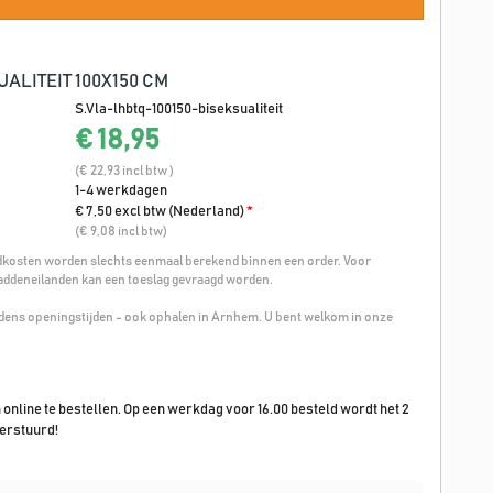
ALITEIT 100X150 CM
S.Vla-lhbtq-100150-biseksualiteit
€ 18,95
(€ 22,93 incl btw )
1-4 werkdagen
€ 7,50 excl btw (Nederland)
*
(€ 9,08 incl btw)
osten worden slechts eenmaal berekend binnen een order. Voor
addeneilanden kan een toeslag gevraagd worden.
ijdens openingstijden - ook ophalen in Arnhem. U bent welkom in onze
n online te bestellen. Op een werkdag voor 16.00 besteld wordt het 2
erstuurd!