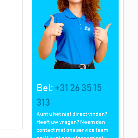
Bel:
+31 26 35 15
313
Kunt u het niet direct vinden?
Heeft uw vragen? Neem dan
contact met ons service team