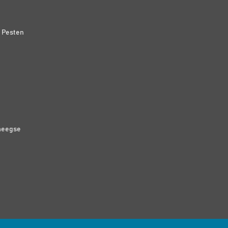
n Pesten
meegse