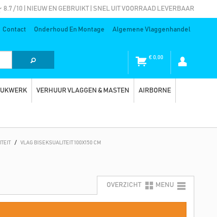
8.7 / 10 | NIEUW EN GEBRUIKT | SNEL UIT VOORRAAD LEVERBAAR
Contact
Onderhoud En Montage
Algemene Vlaggenhandel
€
0,00
RUKWERK
VERHUUR VLAGGEN & MASTEN
AIRBORNE
TEIT
/
VLAG BISEKSUALITEIT 100X150 CM
OVERZICHT
MENU