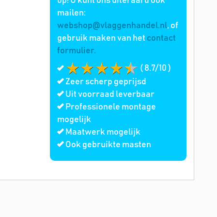
op! U kunt ons uiteraard ook
mailen:
webshop@vlaggenhandel.nl
, of
gebruik maken van het
contact
formulier.
( 8.7/10 )
Zeer scherp geprijsd
Uit voorraad leverbaar
Professionele montage
mogelijk
Maatwerk mogelijk
Ook gebruikte masten