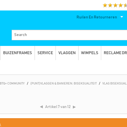
Ruilen En Retourneren
BUIZENFRAMES
SERVICE
VLAGGEN
WIMPELS
RECLAME D
HBTQ+ COMMUNITY
/
(PUNT)VLAGGEN & BANIEREN; BISEKSUALITEIT
/
VLAG BISEKSUALI
Artikel
7 van 12
.