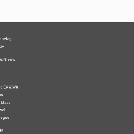
senvlag
Q+
t & Nieuw
e
nd EK & WK
us
rklaas
val
eegse
kt