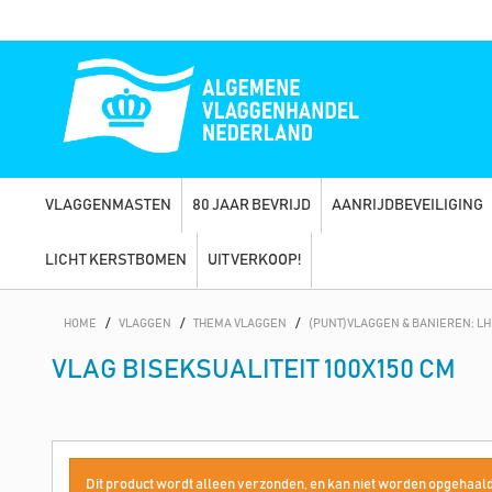
VLAGGENMASTEN
80 JAAR BEVRIJD
AANRIJDBEVEILIGING
LICHT KERSTBOMEN
UITVERKOOP!
HOME
/
VLAGGEN
/
THEMA VLAGGEN
/
(PUNT)VLAGGEN & BANIEREN; L
VLAG BISEKSUALITEIT 100X150 CM
Dit product wordt alleen verzonden, en kan niet worden opgehaald