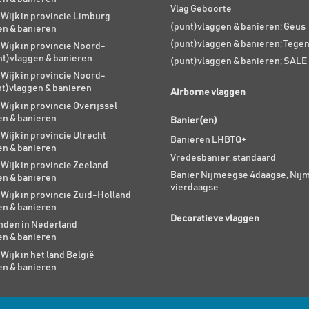
Vlag Geboorte
 Wijk in provincie Limburg
(punt)vlaggen & banieren; Geus
en & banieren
(punt)vlaggen & banieren; Tege
 Wijk in provincie Noord-
nt)vlaggen & banieren
(punt)vlaggen & banieren; SALE
 Wijk in provincie Noord-
nt)vlaggen & banieren
Airborne vlaggen
 Wijk in provincie Overijssel
en & banieren
Banier(en)
 Wijk in provincie Utrecht
Banieren LHBTQ+
en & banieren
Vredesbanier, standaard
 Wijk in provincie Zeeland
Banier Nijmeegse 4daagse, Nij
en & banieren
vierdaagse
 Wijk in provincie Zuid-Holland
en & banieren
Decoratieve vlaggen
den in Nederland
en & banieren
 Wijk in het land België
en & banieren