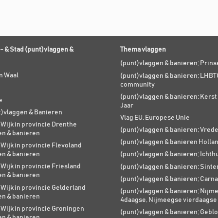
- & Stad (punt)vlaggen &
Thema vlaggen
(punt)vlaggen & banieren; Prin
n Waal
(punt)vlaggen & banieren; LHBT
community
(punt)vlaggen & banieren; Kers
e
Jaar
t)vlaggen & Banieren
Vlag EU, Europese Unie
 Wijk in provincie Drenthe
(punt)vlaggen & banieren; Vred
en & banieren
(punt)vlaggen & banieren Holla
 Wijk in provincie Flevoland
en & banieren
(punt)vlaggen & banieren; Ichth
 Wijk in provincie Friesland
(punt)vlaggen & banieren; Sinte
en & banieren
(punt)vlaggen & banieren; Carna
 Wijk in provincie Gelderland
(punt)vlaggen & banieren; Nijm
en & banieren
4daagse, Nijmeegse vierdaagse
 Wijk in provincie Groningen
(punt)vlaggen & banieren; Geblo
en & banieren