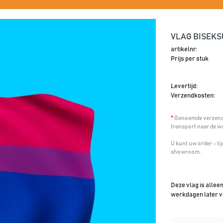
VLAG BISEKSU
artikelnr:
Prijs per stuk
Levertijd:
Verzendkosten:
*
Genoemde verzendk
transport naar de w
U kunt uw order - t
showroom.
Deze vlag is allee
werkdagen later v