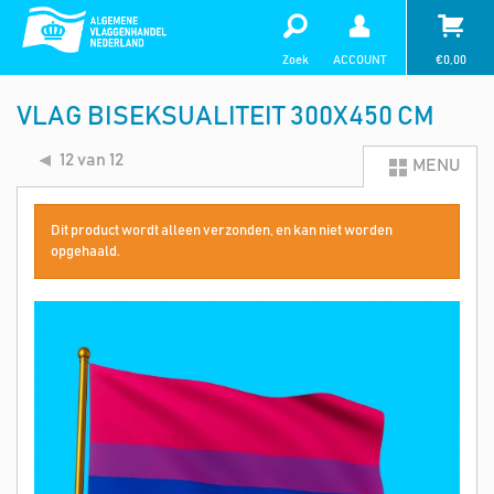
Zoek
ACCOUNT
€
0,00
VLAG BISEKSUALITEIT 300X450 CM
12 van 12
MENU
Dit product wordt alleen verzonden, en kan niet worden
opgehaald.