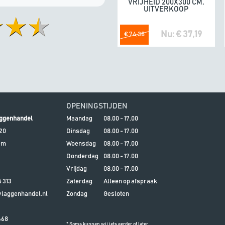
VRIJHEID 200X300 CM,
UITVERKOOP
Nu: € 37,19
€ 74,38
OPENINGSTIJDEN
ggenhandel
Maandag
08.00 - 17.00
20
Dinsdag
08.00 - 17.00
em
Woensdag
08.00 - 17.00
Donderdag
08.00 - 17.00
Vrijdag
08.00 - 17.00
5 313
Zaterdag
Alleen op afspraak
aggenhandel.nl
Zondag
Gesloten
668
* Soms kunnen wij iets eerder of later