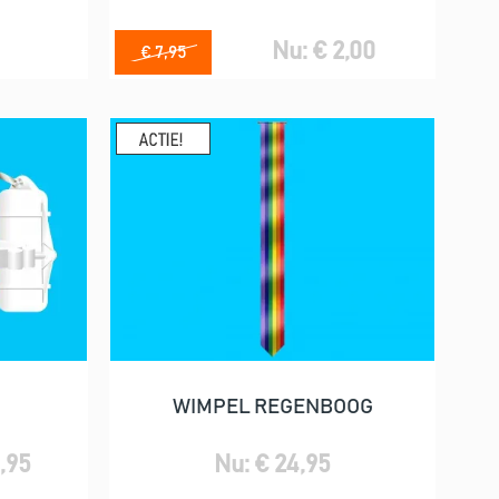
Nu: € 2,00
€ 7,95
WIMPEL REGENBOOG
In winkelwagen
9,95
Nu: € 24,95