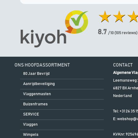
8.7
/ 10
(
105
reviews)
ONS HOOFDASSORTIMENT
CONTACT
Algemene Vla
80 Jaar Bevrijd
Leemansweg 
Aanrijdbeveiliging
6827 BX
Arnh
Vlaggenmasten
Nederland
Buizenframes
Tel:
+31 26 35 1
SERVICE
E:
webshop@vl
Vlaggen
KVKnr: 92569
Wimpels