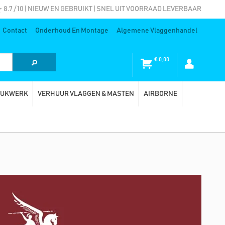
8.7 / 10 | NIEUW EN GEBRUIKT | SNEL UIT VOORRAAD LEVERBAAR
Contact
Onderhoud En Montage
Algemene Vlaggenhandel
€
0,00
RUKWERK
VERHUUR VLAGGEN & MASTEN
AIRBORNE