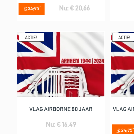
Nu: € 20,66
€ 24,95
VLAG AIRBORNE 80 JAAR
VLAG AI
In winkelwagen
Nu: € 16,49
€ 24,75