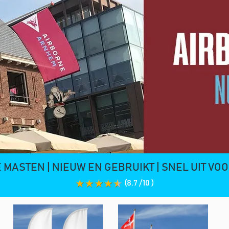
 MASTEN | NIEUW EN GEBRUIKT | SNEL UIT V
(8.7 /10 )