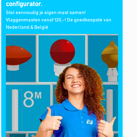
configurator.
Stel eenvoudig je eigen mast samen!
Vlaggenmasten vanaf 120,-! De goedkoopste van
Nederland & België