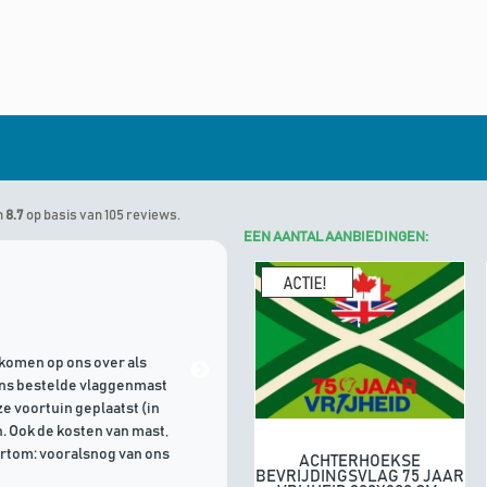
n
8.7
op basis van 105 reviews.
EEN AANTAL AANBIEDINGEN:
Marinus
geeft Algemene Vlagg
komen op ons over als
21/07/2026 | Goede communicati
ons bestelde vlaggenmast
e voortuin geplaatst (in
. Ook de kosten van mast,
ortom: vooralsnog van ons
ACHTERHOEKSE
In winkelwagen
BEVRIJDINGSVLAG 75 JAAR