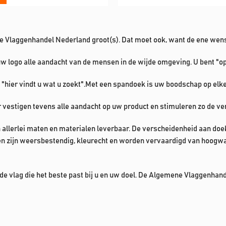
 Vlaggenhandel Nederland groot(s). Dat moet ook, want de ene wens 
uw logo alle aandacht van de mensen in de wijde omgeving. U bent "o
n: "hier vindt u wat u zoekt".Met een spandoek is uw boodschap op elke
vestigen tevens alle aandacht op uw product en stimuleren zo de ve
allerlei maten en materialen leverbaar. De verscheidenheid aan doe
en zijn weersbestendig, kleurecht en worden vervaardigd van hoogwaa
 de vlag die het beste past bij u en uw doel. De Algemene Vlaggenha