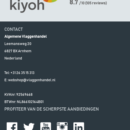
8.7
/ 10
(
105
reviews)
CONTACT
Algemene Vlaggenhandel
Leemansweg 20
6827 BX
Arnhem
Nederland
Tel:
+31 26 35 15 313
E:
webshop@vlaggenhandel.nl
KVKnr: 92569668
BTWnr:
NL866102164B01
PROFITEER VAN DE SCHERPSTE AANBIEDINGEN