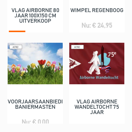
VLAG AIRBORNE 80
WIMPEL REGENBOOG
JAAR 100X150 CM
UITVERKOOP
Nu: € 24,95
Nu: € 14,95
€ 24,75
VOORJAARSAANBIEDING
VLAG AIRBORNE
BANIERMASTEN
WANDELTOCHT 75
JAAR
Nu: € 0,00
Nu: € 24,75