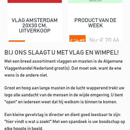
VLAG AMSTERDAM
PRODUCT VAN DE
20X30 CM,
WEEK
UITVERKOOP
Nu: € 20,66
€ 24,95
Nu: € 2,00
€ 7,95
BIJ ONS SLAAGT U MET VLAG EN WIMPEL!
Met een breed assortiment vlaggen en masten is de Algemene
Vlaggenhandel Nederland groot(s). Dat moet ook, want de ene
wens is de andere niet.
Groot en hoog aan lange masten in de lucht wapperend trekt uw
logo alle aandacht van de mensen in de wijde omgeving. U bent
"open" en iedereen weet dat hij welkom is binnen te komen.
Een kleine gevelvlag is directer en dient goed leesbaar te zijn:
"hier vindt u wat u zoekt".Met een spandoek is uw boodschap op
elke hoogte in beeld.