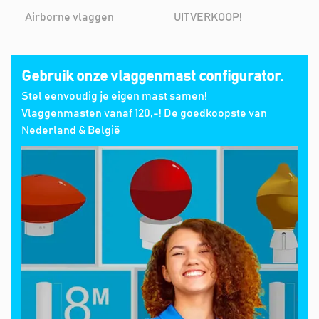
Airborne vlaggen
UITVERKOOP!
Gebruik onze vlaggenmast configurator.
Stel eenvoudig je eigen mast samen!
Vlaggenmasten vanaf 120,-! De goedkoopste van
Nederland & België