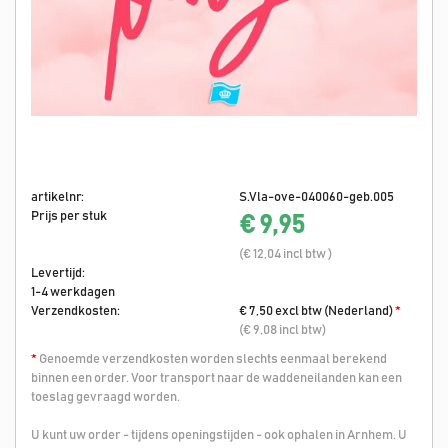
artikelnr:
S.Vla-ove-040060-geb.005
Prijs per stuk
€ 9,95
(€ 12,04 incl btw )
Levertijd:
1-4 werkdagen
Verzendkosten:
€ 7,50 excl btw (Nederland)
*
(€ 9,08 incl btw)
*
Genoemde verzendkosten worden slechts eenmaal berekend
binnen een order. Voor transport naar de waddeneilanden kan een
toeslag gevraagd worden.
U kunt uw order - tijdens openingstijden - ook ophalen in Arnhem. U