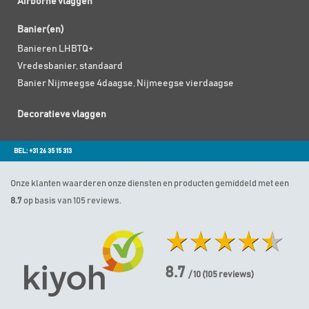
Airborne vlaggen
Banier(en)
Banieren LHBTQ+
Vredesbanier, standaard
Banier Nijmeegse 4daagse, Nijmeegse vierdaagse
Decoratieve vlaggen
BEL: +31 26 35 15 313
Onze klanten waarderen onze diensten en producten gemiddeld met een
8.7
op basis van 105 reviews.
8.7
/ 10
(
105
reviews)