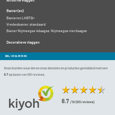
Airborne vlaggen
Banier(en)
Banieren LHBTQ+
Vredesbanier, standaard
Banier Nijmeegse 4daagse, Nijmeegse vierdaagse
Decoratieve vlaggen
BEL: +31 26 35 15 313
Onze klanten waarderen onze diensten en producten gemiddeld met een
8.7
op basis van 105 reviews.
8.7
/ 10
(
105
reviews)