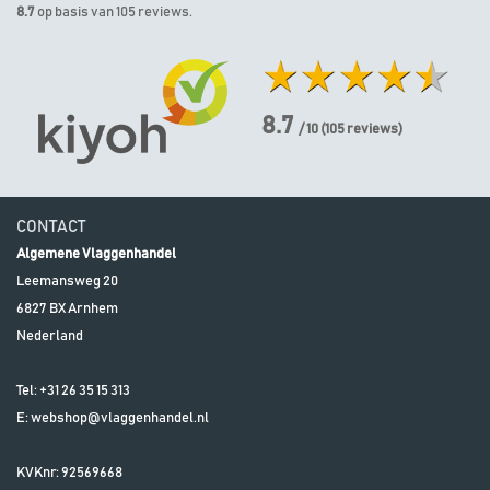
8.7
op basis van 105 reviews.
8.7
/ 10
(
105
reviews)
CONTACT
Algemene Vlaggenhandel
Leemansweg 20
6827 BX
Arnhem
Nederland
Tel:
+31 26 35 15 313
E:
webshop@vlaggenhandel.nl
KVKnr: 92569668