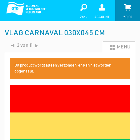
Zoek
ACCOUNT
€
0,00
VLAG CARNAVAL 030X045 CM
3 van 11
MENU
Dit product wordt alleen verzonden, en kan niet worden
opgehaald.