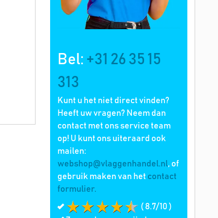
Bel:
+31 26 35 15
313
Kunt u het niet direct vinden?
Heeft uw vragen? Neem dan
contact met ons service team
op! U kunt ons uiteraard ook
mailen:
webshop@vlaggenhandel.nl
, of
gebruik maken van het
contact
formulier.
( 8.7/10 )