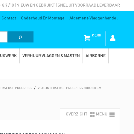
8.7 / 10 | NIEUW EN GEBRUIKT | SNEL UIT VOORRAAD LEVERBAAR
Contact
Onderhoud En Montage
Algemene Vlaggenhandel
€
0,00
RUKWERK
VERHUUR VLAGGEN & MASTEN
AIRBORNE
TERSEKSE PROGRESS
/
VLAG INTERSEKSE PROGRESS 200X300 CM
OVERZICHT
MENU