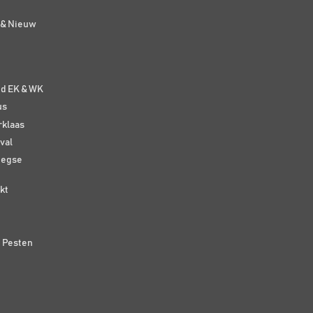
t & Nieuw
e
nd EK & WK
us
rklaas
val
eegse
kt
n Pesten