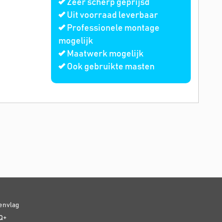
Zeer scherp geprijsd
Uit voorraad leverbaar
Professionele montage
mogelijk
Maatwerk mogelijk
Ook gebruikte masten
senvlag
Q+