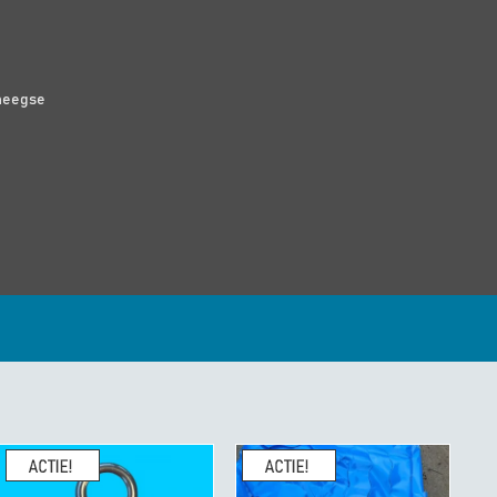
meegse