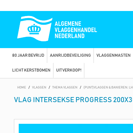
80 JAAR BEVRIJD
AANRIJDBEVEILIGING
VLAGGENMASTEN
LICHT KERSTBOMEN
UITVERKOOP!
HOME
/
VLAGGEN
/
THEMA VLAGGEN
/
(PUNT)VLAGGEN & BANIEREN; L
VLAG INTERSEKSE PROGRESS 200X3