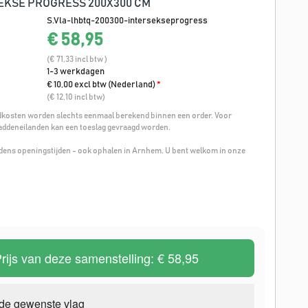
EKSE PROGRESS 200X300 CM
S.Vla-lhbtq-200300-intersekseprogress
€ 58,95
(€ 71,33 incl btw )
1-3 werkdagen
€ 10,00 excl btw (Nederland)
*
(€ 12,10 incl btw)
osten worden slechts eenmaal berekend binnen een order. Voor
addeneilanden kan een toeslag gevraagd worden.
ijdens openingstijden - ook ophalen in Arnhem. U bent welkom in onze
rijs van deze samenstelling:
€ 58,95
 de gewenste vlag