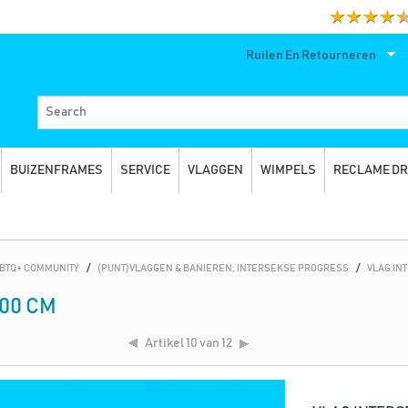
Ruilen En Retourneren
BUIZENFRAMES
SERVICE
VLAGGEN
WIMPELS
RECLAME D
HBTQ+ COMMUNITY
/
(PUNT)VLAGGEN & BANIEREN; INTERSEKSE PROGRESS
/
VLAG IN
00 CM
Artikel
10 van 12