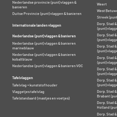
Nederlandse provincie (punt)vlaggen &
Weert
banieren
West Betuw
Duitse Provincie (punt)vlaggen & banieren
Streek (pun
Dorp, Stad &
Internationale landen vlaggen
(punt)vlagg
Dorp, Stad &
Nederlandse (punt)vlaggen & banieren
(punt)vlagg
Nederlandse (punt)vlaggen & banieren
Dorp, Stad &
marineblauw
(punt)vlagg
Nederlandse (punt)vlaggen & banieren
Dorp, Stad &
kobaltblauw
(punt)vlagg
Nederlandse (punt)vlaggen & banieren VOC
Dorp, Stad &
(punt)vlagg
Tafelvlaggen
Dorp, Stad &
(punt)vlagg
Tafelvlag + kunststof houder
Dorp, Stad &
Vlaggetjes tafelvlag
Brabant (pu
Tafelstandaard (mastjes en voetjes)
Dorp, Stad &
Holland (pu
Dorp, Stad &