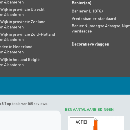
en & banieren
Banier(en)
 Wijk in provincie Utrecht
Banieren LHBTQ+
en & banieren
Vredesbanier, standaard
 Wijk in provincie Zeeland
Banier Nijmeegse 4daagse, Nij
en & banieren
vierdaagse
 Wijk in provincie Zuid-Holland
en & banieren
Decoratieve vlaggen
den in Nederland
en & banieren
 Wijk in het land België
en & banieren
n
8.7
op basis van 105 reviews.
EEN AANTAL AANBIEDINGEN: