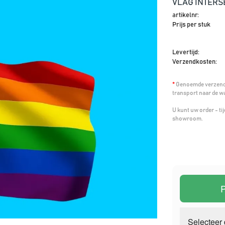
VLAG INTERS
artikelnr:
Prijs per stuk
Levertijd:
Verzendkosten:
*
Genoemde verzendk
transport naar de w
U kunt uw order - t
showroom.
P
Selecteer