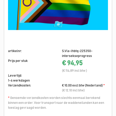
artikelnr:
S.Vla-lhbtq-225350-
intersekseprogress
Prijs per stuk
€ 94,95
(€ 114,89 incl btw )
Levertijd:
1-4 werkdagen
Verzendkosten:
€ 10,00 excl btw (Nederland)
*
(€ 12,10 incl btw)
*
Genoemde verzendkosten worden slechts eenmaal berekend
binnen een order. Voor transport naar de waddeneilanden kan een
toeslag gevraagd worden.