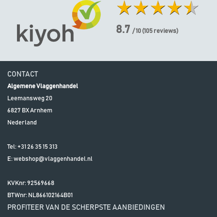
8.7
/ 10
(
105
reviews)
CONTACT
Algemene Vlaggenhandel
Leemansweg 20
6827 BX
Arnhem
Nederland
Tel:
+31 26 35 15 313
E:
webshop@vlaggenhandel.nl
KVKnr: 92569668
BTWnr:
NL866102164B01
PROFITEER VAN DE SCHERPSTE AANBIEDINGEN