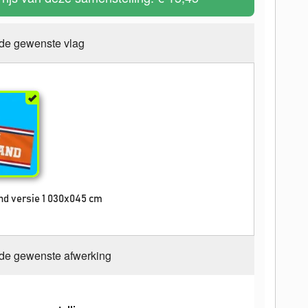
 de gewenste vlag
nd versie 1 030x045 cm
 de gewenste afwerking