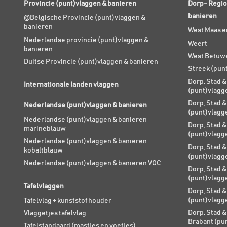
Provincie (punt)vlaggen & banieren
Dorp- Regio
banieren
@Belgische Provincie (punt)vlaggen &
banieren
West Maas e
Nederlandse provincie (punt)vlaggen &
Weert
banieren
West Betuw
Duitse Provincie (punt)vlaggen & banieren
Streek (pun
Dorp, Stad &
Internationale landen vlaggen
(punt)vlagg
Dorp, Stad &
Nederlandse (punt)vlaggen & banieren
(punt)vlagg
Nederlandse (punt)vlaggen & banieren
Dorp, Stad &
marineblauw
(punt)vlagg
Nederlandse (punt)vlaggen & banieren
Dorp, Stad &
kobaltblauw
(punt)vlagg
Nederlandse (punt)vlaggen & banieren VOC
Dorp, Stad &
(punt)vlagg
Tafelvlaggen
Dorp, Stad &
(punt)vlagg
Tafelvlag + kunststof houder
Dorp, Stad &
Vlaggetjes tafelvlag
Brabant (pu
Tafelstandaard (mastjes en voetjes)