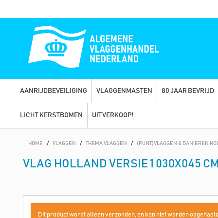
AANRIJDBEVEILIGING
VLAGGENMASTEN
80 JAAR BEVRIJD
LICHT KERSTBOMEN
UITVERKOOP!
HOME
/
VLAGGEN
/
THEMA VLAGGEN
/
(PUNT)VLAGGEN & BANIEREN HO
VLAG HOLLAND VERSIE 1 030X045 C
Dit product wordt alleen verzonden, en kan niet worden opgehaald