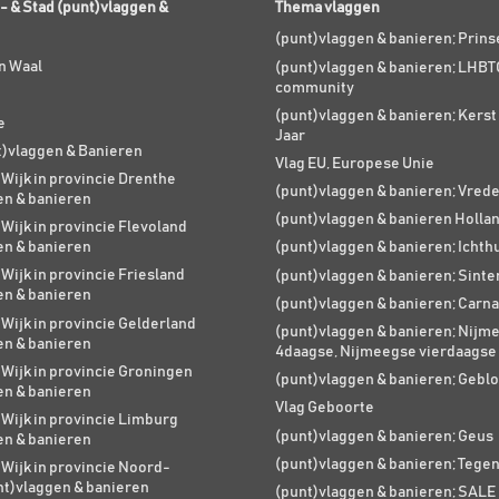
- & Stad (punt)vlaggen &
Thema vlaggen
(punt)vlaggen & banieren; Prin
n Waal
(punt)vlaggen & banieren; LHBT
community
(punt)vlaggen & banieren; Kers
e
Jaar
t)vlaggen & Banieren
Vlag EU, Europese Unie
 Wijk in provincie Drenthe
(punt)vlaggen & banieren; Vred
en & banieren
(punt)vlaggen & banieren Holla
 Wijk in provincie Flevoland
en & banieren
(punt)vlaggen & banieren; Ichth
 Wijk in provincie Friesland
(punt)vlaggen & banieren; Sinte
en & banieren
(punt)vlaggen & banieren; Carna
 Wijk in provincie Gelderland
(punt)vlaggen & banieren; Nijm
en & banieren
4daagse, Nijmeegse vierdaagse
 Wijk in provincie Groningen
(punt)vlaggen & banieren; Geblo
en & banieren
Vlag Geboorte
 Wijk in provincie Limburg
(punt)vlaggen & banieren; Geus
en & banieren
(punt)vlaggen & banieren; Tege
 Wijk in provincie Noord-
nt)vlaggen & banieren
(punt)vlaggen & banieren; SALE