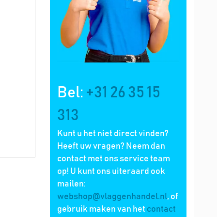
Bel:
+31 26 35 15
313
Kunt u het niet direct vinden?
Heeft uw vragen? Neem dan
contact met ons service team
op! U kunt ons uiteraard ook
mailen:
webshop@vlaggenhandel.nl
, of
gebruik maken van het
contact