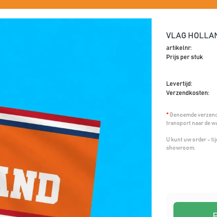
VLAG HOLLAN
artikelnr:
Prijs per stuk
Levertijd:
Verzendkosten:
*
Genoemde verzendk
transport naar de w
U kunt uw order - t
showroom.
P