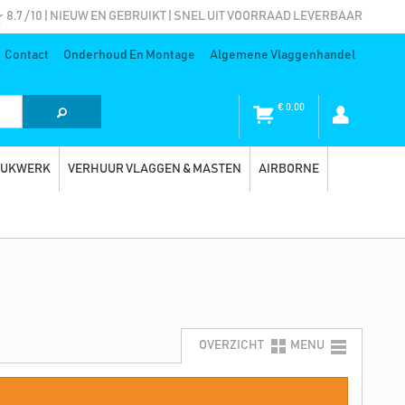
8.7 / 10 | NIEUW EN GEBRUIKT | SNEL UIT VOORRAAD LEVERBAAR
Contact
Onderhoud En Montage
Algemene Vlaggenhandel
€
0,00
RUKWERK
VERHUUR VLAGGEN & MASTEN
AIRBORNE
OVERZICHT
MENU