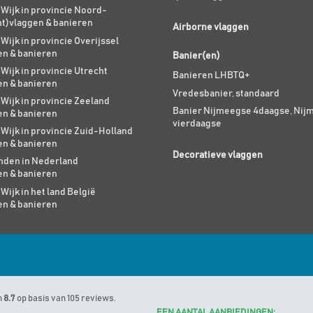
 Wijk in provincie Noord-
nt)vlaggen & banieren
Airborne vlaggen
 Wijk in provincie Overijssel
en & banieren
Banier(en)
 Wijk in provincie Utrecht
Banieren LHBTQ+
en & banieren
Vredesbanier, standaard
 Wijk in provincie Zeeland
Banier Nijmeegse 4daagse, Nij
en & banieren
vierdaagse
 Wijk in provincie Zuid-Holland
en & banieren
Decoratieve vlaggen
den in Nederland
en & banieren
 Wijk in het land België
en & banieren
n
8.7
op basis van 105 reviews.
EEN AANTAL AANBIEDINGEN: