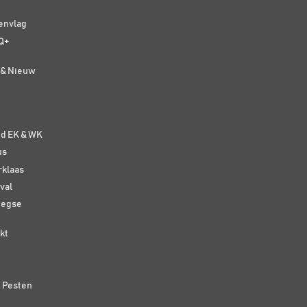
senvlag
Q+
t & Nieuw
e
nd EK & WK
us
rklaas
val
eegse
kt
n Pesten