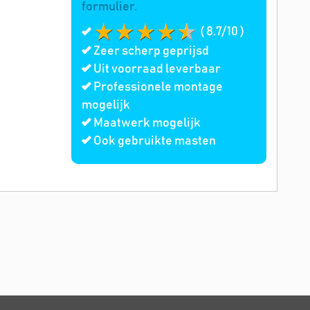
formulier.
( 8.7/10 )
Zeer scherp geprijsd
Uit voorraad leverbaar
Professionele montage
mogelijk
Maatwerk mogelijk
Ook gebruikte masten