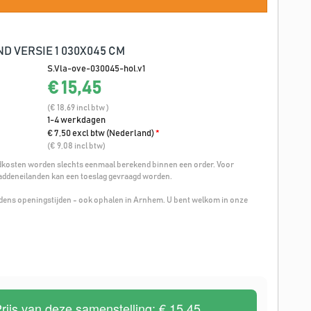
D VERSIE 1 030X045 CM
S.Vla-ove-030045-hol.v1
€ 15,45
(€ 18,69 incl btw )
1-4 werkdagen
€ 7,50 excl btw (Nederland)
*
(€ 9,08 incl btw)
osten worden slechts eenmaal berekend binnen een order. Voor
addeneilanden kan een toeslag gevraagd worden.
ijdens openingstijden - ook ophalen in Arnhem. U bent welkom in onze
rijs van deze samenstelling:
€ 15,45