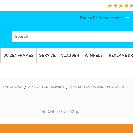
Ruilen En Retourneren
BUIZENFRAMES
SERVICE
VLAGGEN
WIMPELS
RECLAME D
LLAND EK & WK
/
VLAG HOLLAND VERSIE 1
/
VLAG HOLLAND VERSIE 1 030X045 CM
M
Artikel
3 van 12
.