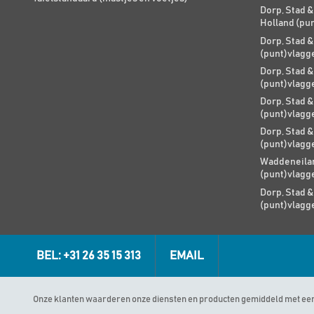
Dorp, Stad &
Holland (pu
Dorp, Stad &
(punt)vlagg
Dorp, Stad &
(punt)vlagg
Dorp, Stad &
(punt)vlagg
Dorp, Stad &
(punt)vlagg
Waddeneilan
(punt)vlagg
Dorp, Stad &
(punt)vlagg
BEL: +31 26 35 15 313
EMAIL
Onze klanten waarderen onze diensten en producten gemiddeld met ee